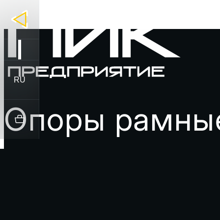
RU
Опоры рамны