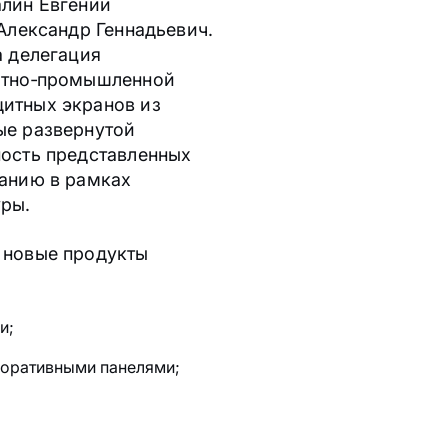
алин Евгений
Александр Геннадьевич.
а делегация
ытно‑промышленной
итных экранов из
ые развернутой
ость представленных
ванию в рамках
ры.
 новые продукты
и;
оративными панелями;