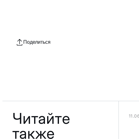
лку
Поделиться
Читайте
11.0
также