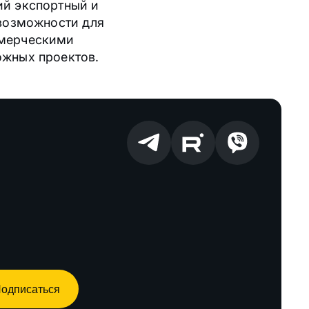
ий экспортный и
 возможности для
ммерческими
ожных проектов.
одписаться